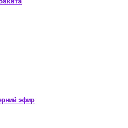
 Заката
ерний эфир